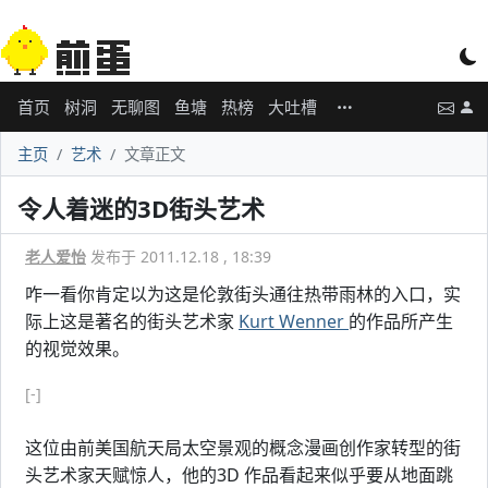
首页
树洞
无聊图
鱼塘
热榜
大吐槽
主页
艺术
文章正文
令人着迷的3D街头艺术
老人爱怡
发布于 2011.12.18 , 18:39
咋一看你肯定以为这是伦敦街头通往热带雨林的入口，实
际上这是著名的街头艺术家
Kurt Wenner
的作品所产生
的视觉效果。
[-]
这位由前美国航天局太空景观的概念漫画创作家转型的街
头艺术家天赋惊人，他的3D 作品看起来似乎要从地面跳