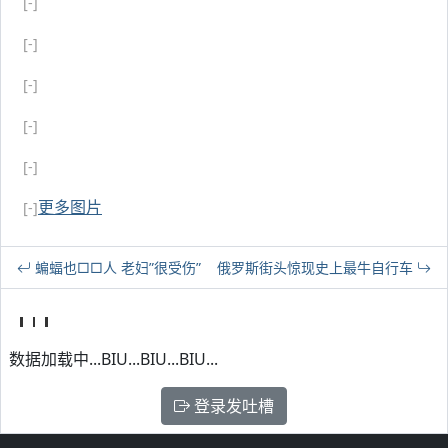
[-]
[-]
[-]
[-]
[-]
更多图片
[-]
蝙蝠也□□人 老妇”很受伤”
俄罗斯街头惊现史上最牛自行车
数据加载中...BIU...BIU...BIU...
登录发吐槽