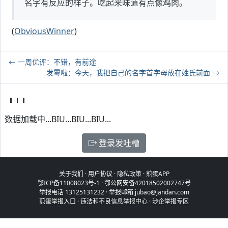
名字有反应的样子。吃起来味道有点像鸡肉。
(
ObviousWinner
)
一周优评：不错，有前途
发霉啦：今天，我把自己的名字首字母放在姓氏前面
数据加载中...BIU...BIU...BIU...
登录发吐槽
关于我们
·
用户协议
·
隐私政策
·
煎蛋APP
鄂ICP备11008023号-1
·
鄂公网安备42018502002747号
举报电话 13125131232 · 举报邮箱 jubao@jandan.com
煎蛋举报入口
·
违法和不良信息举报中心
·
涉企举报专区