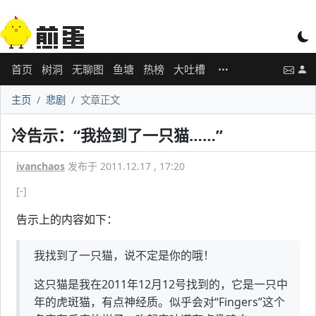
首页
树洞
无聊图
鱼塘
热榜
大吐槽
主页
悲剧
文章正文
冷告示：“我捡到了一只猫……”
ivanchaos
发布于 2011.12.17 , 17:20
[-]
告示上的内容如下：
我找到了一只猫，说不定是你的哦！
这只猫是我在2011年12月12号找到的，它是一只中
年的虎斑猫，有点神经质。似乎会对“Fingers”这个