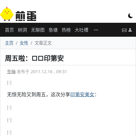
首页
树洞
无聊图
鱼塘
热榜
大吐槽
主页
女性
文章正文
周五啦：□□印第安
生抽
发布于 2011.12.16 , 09:31
[-]
无惊无险又到周五，这次分享
印第安美女
：
[-]
[-]
[-]