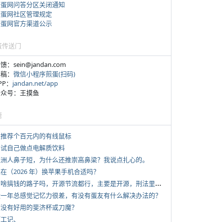
煎蛋网问答分区关闭通知
煎蛋网社区管理规定
煎蛋网官方渠道公示
蛋传送门
反馈：sein@jandan.com
投稿：
微信小程序煎蛋(扫码)
APP：
jandan.net/app
 公众号：王摸鱼
塘
 求推荐个百元内的有线鼠标
 尝试自己做点电解质饮料
 亚洲人鼻子短，为什么还推崇高鼻梁？我说点扎心的。
现在（2026 年）换苹果手机合适吗？
*
有啥搞钱的路子吗，开源节流都行，主要是开源，刑法里的咱不做
 近一年总感觉记忆力很差，有没有蛋友有什么解决办法的？
 有没有好用的斐济杯或刀魔？
打工记、