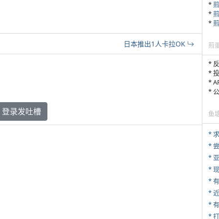
*
*
*
日本推出1人卡拉OK
煎
* 
* 
* 
*
登录发吐槽
鱼
*
*
*
* 
*
*
* 