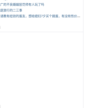
 推广的不良婚姻惩罚师有人玩了吗
 家庭旅行的二三事
*
想请教有经验的蛋友，想给媳妇7夕买个跳蛋，有没有性价比高的推荐
告
告