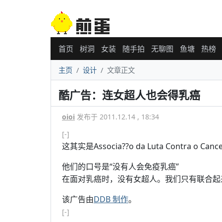
首页
树洞
女装
随手拍
无聊图
鱼塘
热榜
主页
设计
文章正文
酷广告：连女超人也会得乳癌
oioi
发布于 2011.12.14 , 18:34
[-]
这其实是Associa??o da Luta Contra 
他们的口号是“没有人会免疫乳癌”
在面对乳癌时，没有女超人。我们只有联合起
该广告由
DDB 制作
。
[-]