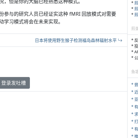
况，但是你的大脑已经熟悉这种模式。
*
*
参与的研究人员已经证实这种 fMRI 回放模式对需要
*
动学习模式将会在未来实现。
煎
* 
日本将使用野生猴子检测福岛森林辐射水平
* 
* 
*
鱼
登录发吐槽
*
*
*
*
*
* 
*