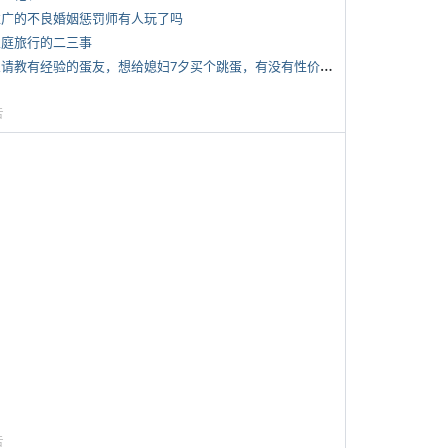
 推广的不良婚姻惩罚师有人玩了吗
 家庭旅行的二三事
*
想请教有经验的蛋友，想给媳妇7夕买个跳蛋，有没有性价比高的推荐
告
告