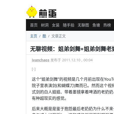
首页
树洞
女装
随手拍
无聊图
鱼塘
热榜
主页
酷
文章正文
无聊视频：姐弟剑舞+姐弟剑舞老奶
ivanchaos
发布于 2011.12.10 , 00:04
[-]
这个“姐弟剑舞”的视频是几个月前出现在You
院子里表演剑(和蝴蝶刀)舞而已。然而这个
式剑的白人姐姐、带着墨镜拿着啤酒的老奶奶
有种超现实的感觉。
后来大概是是鉴于抱怨最后老奶奶为什么不来