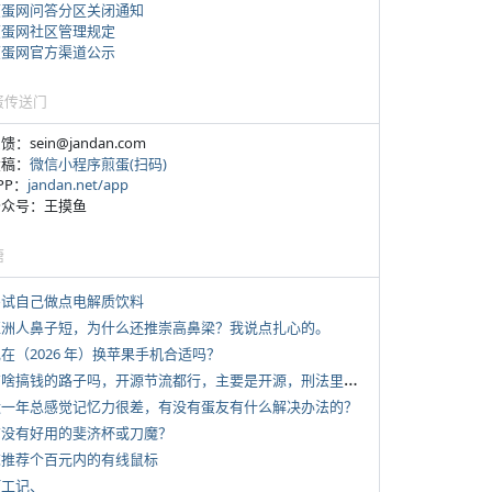
煎蛋网问答分区关闭通知
煎蛋网社区管理规定
煎蛋网官方渠道公示
蛋传送门
反馈：sein@jandan.com
投稿：
微信小程序煎蛋(扫码)
APP：
jandan.net/app
 公众号：王摸鱼
塘
 尝试自己做点电解质饮料
 亚洲人鼻子短，为什么还推崇高鼻梁？我说点扎心的。
现在（2026 年）换苹果手机合适吗？
*
有啥搞钱的路子吗，开源节流都行，主要是开源，刑法里的咱不做
 近一年总感觉记忆力很差，有没有蛋友有什么解决办法的？
 有没有好用的斐济杯或刀魔？
 求推荐个百元内的有线鼠标
打工记、