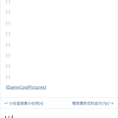
[-]
[-]
[-]
[-]
[-]
[-]
[-]
[-]
(
DamnCoolPictures
)
小白鼠拯救小伙伴[v]
楼房爆炸式的设计[7p]