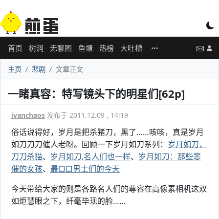
首页
树洞
无聊图
鱼塘
热榜
大吐槽
主页
悲剧
文章正文
一睹真容：特写镜头下的明星们[62p]
ivanchaos
发布于 2011.12.09 , 14:19
俗话说得好，岁月是把杀猪刀，黑了……咳咳，真是岁月
如刀刀刀催人老呀。回顾一下岁月如刀系列：
岁月如刀，
刀刀杀猫
、
岁月如刀,名人们也一样
、
岁月如刀：那些悲
催的女孩
、
最□□男士们的今天
今天带给大家的则是各路名人们的尊容在高像素相机这双
如炬慧眼之下，纤毫毕现的脸……