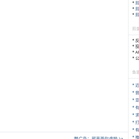
*
*
*
煎
* 
* 
* 
*
鱼
*
*
*
*
*
* 
*
酷广告：邪恶面包虐脑