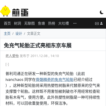
首页
树洞
无聊图
鱼塘
热榜
大吐槽
主页
设计
文章正文
免充气轮胎正式亮相东京车展
老人爱怡
发布于 2011.12.08 , 14:10
[-]
普利司通正在研发一种新型的免充气轮胎（此前
ivanchaos 同学在
骨骼精奇的免充气轮胎
已经介绍过
），这种新型轮胎将采用热塑性树脂来代替原来的空气来
支撑整个轮胎。这样既不用害怕被刺破也不用经常检查轮
胎有木有气，使用方便。此外热塑性树脂是一种可持续性
材料，可以回收重复使用，环保洁净。