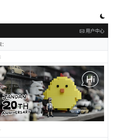
用户中心
告
广