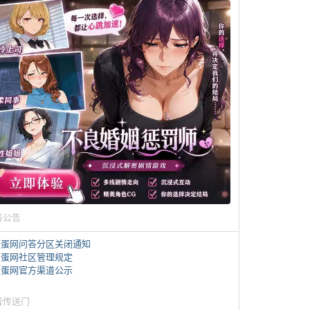
务公告
煎蛋网问答分区关闭通知
煎蛋网社区管理规定
煎蛋网官方渠道公示
蛋传送门