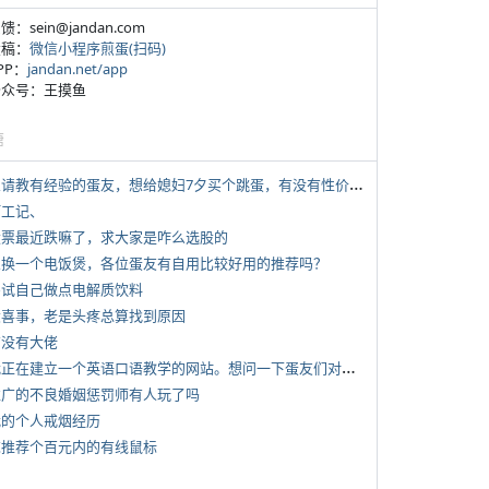
反馈：sein@jandan.com
投稿：
微信小程序煎蛋(扫码)
APP：
jandan.net/app
 公众号：王摸鱼
塘
*
想请教有经验的蛋友，想给媳妇7夕买个跳蛋，有没有性价比高的推荐
打工记、
 股票最近跌嘛了，求大家是咋么选股的
 想换一个电饭煲，各位蛋友有自用比较好用的推荐吗？
 尝试自己做点电解质饮料
 大喜事，老是头疼总算找到原因
有没有大佬
*
我正在建立一个英语口语教学的网站。想问一下蛋友们对这类教学机构或网站的痛点。
 推广的不良婚姻惩罚师有人玩了吗
 我的个人戒烟经历
 求推荐个百元内的有线鼠标