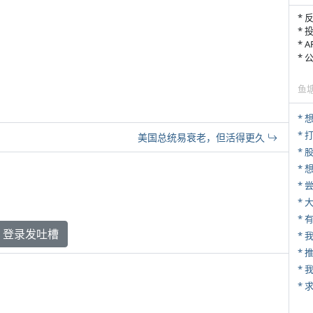
* 
* 
* 
*
鱼
* 
美国总统易衰老，但活得更久
*
*
*
*
* 
登录发吐槽
*
*
*