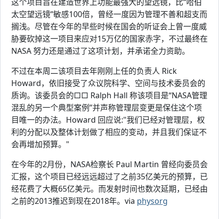
这个项目旨在建造世界上功能最强大的望远镜，比“哈伯
太空望远镜”敏感100倍，曾经一度因为管理不善和超支而
搁浅。尽管在今年的早些时候在国会的听证会上曾一度威
胁要砍掉这一项目来应对15万亿的国家赤字，不过最终在
NASA 努力还是通过了这项计划，并承诺全力资助。
不过在本周二该项目去年刚刚上任的负责人 Rick
Howard，依旧接受了众议院科学、空间与技术委员会的
质询。该委员会的□□ Ralph Hall 称该项目是“NASA管理
混乱的另一个典型案例”并声称管理层变更是保住这个项
目唯一的办法。Howard 回应说:"我们已经对管理层，权
利的分配以及整体计划做了相应的变动，并且我们保证不
会再增加预算。"
在今年的2月份，NASA检察长 Paul Martin 曾经向委员会
汇报，这个项目已经远远超过了之前35亿美元的预算，已
经花费了大概65亿美元。而发射时间也数次延期，已经由
之前的2013推迟到现在2018年。via
physorg