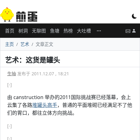
首页
树洞
无聊图
鱼塘
热榜
大吐槽
主页
艺术
文章正文
艺术：这货是罐头
生抽
发布于 2011.12.07 , 18:21
[-]
由 canstruction 举办的2011国际挑战赛已经落幕，会上
云集了各路
堆罐头高手
，普通的平面堆砌已经满足不了他
们的胃口，都往立体方向挑战。
[-]
[-]