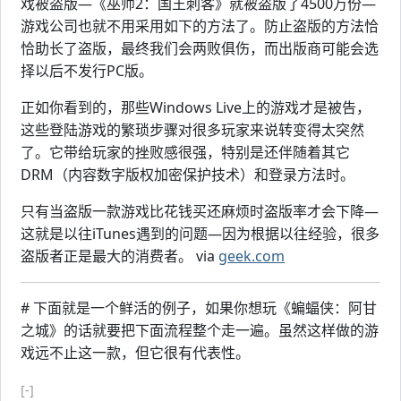
戏被盗版—《巫师2：国王刺客》就被盗版了4500万份—
游戏公司也就不用采用如下的方法了。防止盗版的方法恰
恰助长了盗版，最终我们会两败俱伤，而出版商可能会选
择以后不发行PC版。
正如你看到的，那些Windows Live上的游戏才是被告，
这些登陆游戏的繁琐步骤对很多玩家来说转变得太突然
了。它带给玩家的挫败感很强，特别是还伴随着其它
DRM（内容数字版权加密保护技术）和登录方法时。
只有当盗版一款游戏比花钱买还麻烦时盗版率才会下降—
这就是以往iTunes遇到的问题—因为根据以往经验，很多
盗版者正是最大的消费者。
via
geek.com
# 下面就是一个鲜活的例子，如果你想玩《蝙蝠侠：阿甘
之城》的话就要把下面流程整个走一遍。虽然这样做的游
戏远不止这一款，但它很有代表性。
[-]