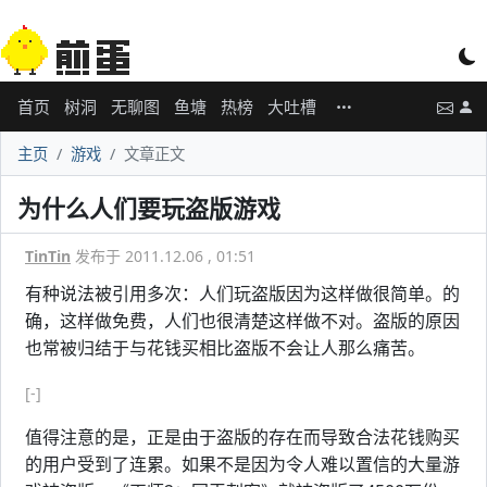
首页
树洞
无聊图
鱼塘
热榜
大吐槽
主页
游戏
文章正文
为什么人们要玩盗版游戏
TinTin
发布于 2011.12.06 , 01:51
有种说法被引用多次：人们玩盗版因为这样做很简单。的
确，这样做免费，人们也很清楚这样做不对。盗版的原因
也常被归结于与花钱买相比盗版不会让人那么痛苦。
[-]
值得注意的是，正是由于盗版的存在而导致合法花钱购买
的用户受到了连累。如果不是因为令人难以置信的大量游