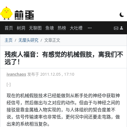
首页
树洞
无聊图
鱼塘
热榜
大吐槽
主页
无厘头研究
文章正文
残疾人福音：有感觉的机械假肢，离我们不
远了！
ivanchaos
发布于 2011.12.05 , 17:10
[-]
现在的机械假肢技术已经能做到从断手处的神经中获取神
经信号，然后做出与之对应的动作。但由于与神经之间的
接驳是靠金属植入物实现的，与人体组织的契合度差不
说，信号传输速率也非常低，更何况中间还要走弯路，做
出来的系统相当复杂。