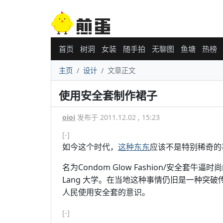
首页
树洞
女装
随手拍
无聊图
鱼塘
热榜
主页
设计
文章正文
使用安全套制作裙子
oioi
发布于 2011.12.02 , 15:23
[-]
如今这个时代，
这种东东
应该不是特别稀奇的
名为Condom Glow Fashion/安全套
Lang 大学。在当地这种事情仍旧是一种突
人民使用安全套的意识。
[-]