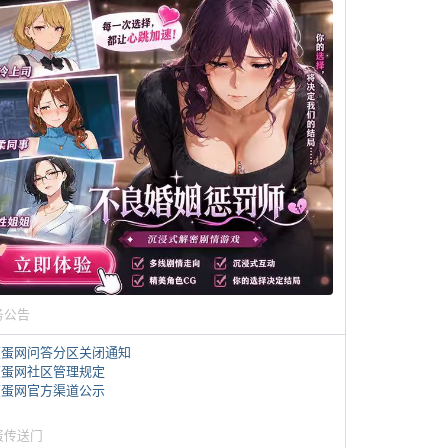
务公告
煎蛋网问答分区关闭通知
煎蛋网社区管理规定
煎蛋网官方渠道公示
蛋传送门