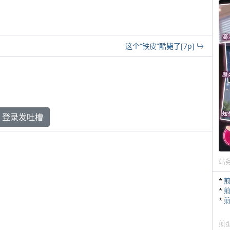
这个“铁皮”酷毙了[7p]
登录发吐槽
站
*
*
*
煎