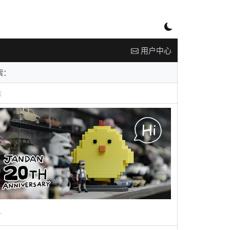
用户中心
告
广