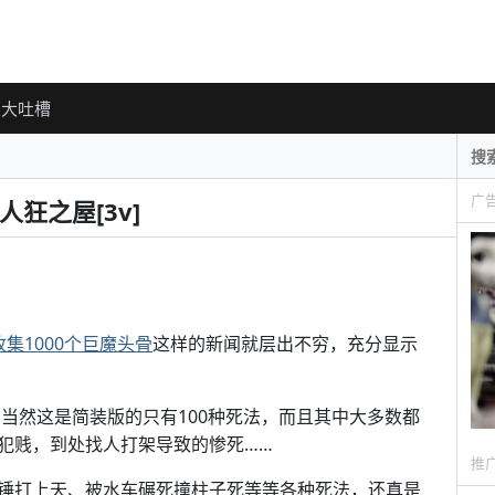
大吐槽
广
狂之屋[3v]
集1000个巨魔头骨
这样的新闻就层出不穷，充分显示
，当然这是简装版的只有100种死法，而且其中大多数都
犯贱，到处找人打架导致的惨死……
推
锤打上天、被水车碾死撞柱子死等等各种死法，还真是