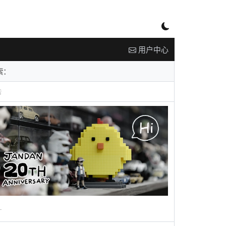
用户中心
告
广