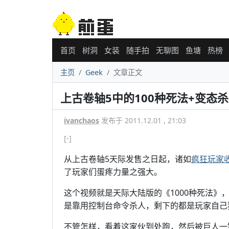
首页
树洞
女装
随手拍
无聊图
鱼塘
热榜
主页
Geek
文章正文
上古卷轴5中的100种死法+变态杀人
ivanchaos
发布于 2011.12.01 , 21:03
[-]
从上古卷轴5天际发售之日起，诸如
疯狂玩家收
了玩家们蛋疼力量之强大。
这个视频就是天际大陆版的《1000种死法》
是靠用控制台命令杀人，剩下的都是玩家自己
不管怎样，看着这家伙到处跑，然后被巨人一