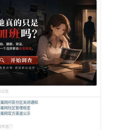
务公告
煎蛋网问答分区关闭通知
煎蛋网社区管理规定
煎蛋网官方渠道公示
蛋传送门