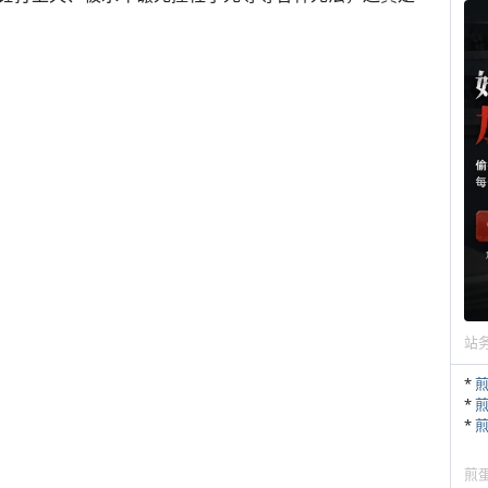
站
*
*
*
煎