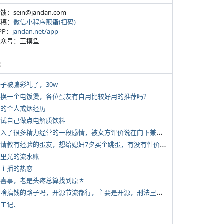
反馈：sein@jandan.com
投稿：
微信小程序煎蛋(扫码)
APP：
jandan.net/app
 公众号：王摸鱼
塘
侄子被骗彩礼了，30w
 想换一个电饭煲，各位蛋友有自用比较好用的推荐吗？
 我的个人戒烟经历
 尝试自己做点电解质饮料
*
投入了很多精力经营的一段感情，被女方评价说在向下兼容我，感觉有点破防
*
想请教有经验的蛋友，想给媳妇7夕买个跳蛋，有没有性价比高的推荐
 千里光的流水账
女主播的热恋
 大喜事，老是头疼总算找到原因
*
有啥搞钱的路子吗，开源节流都行，主要是开源，刑法里的咱不做
打工记、