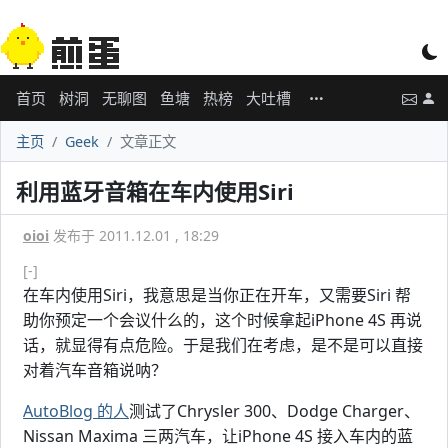
首页
树洞
无聊图
鱼塘
热榜
大吐槽
主页
Geek
文章正文
利用蓝牙音箱在车内使用Siri
oioi
发布于 2011.12.01 , 18:29
[-]
在车内使用Siri，我意思是当你正在开车，又需要Siri 帮
助你预定一个会议什么的，这个时候拿起iPhone 4S 再说
话，就显得有点危险。于是我们在考虑，是不是可以直接
对着汽车音箱说呐？
AutoBlog 的人
测试了Chrysler 300、Dodge Charger、
Nissan Maxima 三两汽车，让iPhone 4S 接入车内的蓝