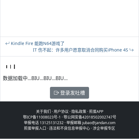
Kindle Fire 能跑N64游戏了
IT 伤不起：许多用户愿意取消合同购买iPhone 4S
数据加载中...BIU...BIU...BIU...
登录发吐槽
关于我们
·
用户协议
·
隐私政策
·
煎蛋APP
鄂ICP备11008023号-1
·
鄂公网安备42018502002747号
举报电话 13125131232 · 举报邮箱 jubao@jandan.com
煎蛋举报入口
·
违法和不良信息举报中心
·
涉企举报专区