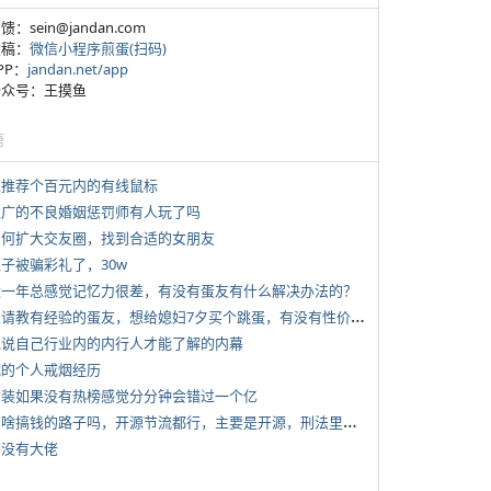
反馈：sein@jandan.com
投稿：
微信小程序煎蛋(扫码)
APP：
jandan.net/app
 公众号：王摸鱼
塘
 求推荐个百元内的有线鼠标
 推广的不良婚姻惩罚师有人玩了吗
 如何扩大交友圈，找到合适的女朋友
侄子被骗彩礼了，30w
 近一年总感觉记忆力很差，有没有蛋友有什么解决办法的？
*
想请教有经验的蛋友，想给媳妇7夕买个跳蛋，有没有性价比高的推荐
 说说自己行业内的内行人才能了解的内幕
 我的个人戒烟经历
 女装如果没有热榜感觉分分钟会错过一个亿
*
有啥搞钱的路子吗，开源节流都行，主要是开源，刑法里的咱不做
有没有大佬