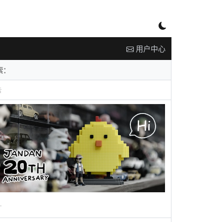
用户中心
告
广