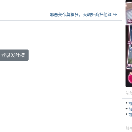
邪恶美帝莫猖狂，天朝奸商把他诓
登录发吐槽
站
*
*
*
煎