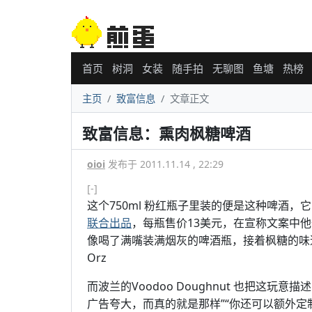
首页
树洞
女装
随手拍
无聊图
鱼塘
热榜
主页
致富信息
文章正文
致富信息：熏肉枫糖啤酒
oioi
发布于 2011.11.14 , 22:29
[-]
这个750ml 粉红瓶子里装的便是这种啤酒，它由啤
联合出品
，每瓶售价13美元，在宣称文案中
像喝了满嘴装满烟灰的啤酒瓶，接着枫糖的味
Orz
而波兰的Voodoo Doughnut 也把这玩
广告夸大，而真的就是那样”“你还可以额外定