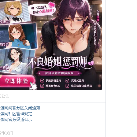
务公告
煎蛋网问答分区关闭通知
煎蛋网社区管理规定
煎蛋网官方渠道公示
蛋传送门