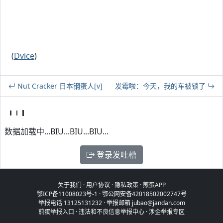
(
Dvice
)
Nut Cracker 日本钢蛋人[v]
发霉啦：今天，我的车被锁了
数据加载中...BIU...BIU...BIU...
登录发吐槽
关于我们
·
用户协议
·
隐私政策
·
煎蛋APP
鄂ICP备11008023号-1
·
鄂公网安备42018502002747号
举报电话 13125131232 · 举报邮箱 jubao@jandan.com
煎蛋举报入口
·
违法和不良信息举报中心
·
涉企举报专区