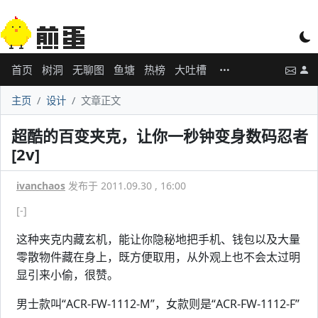
首页
树洞
无聊图
鱼塘
热榜
大吐槽
主页
设计
文章正文
超酷的百变夹克，让你一秒钟变身数码忍者
[2v]
ivanchaos
发布于 2011.09.30 , 16:00
[-]
这种夹克内藏玄机，能让你隐秘地把手机、钱包以及大量
零散物件藏在身上，既方便取用，从外观上也不会太过明
显引来小偷，很赞。
男士款叫“ACR-FW-1112-M”，女款则是“ACR-FW-1112-F”