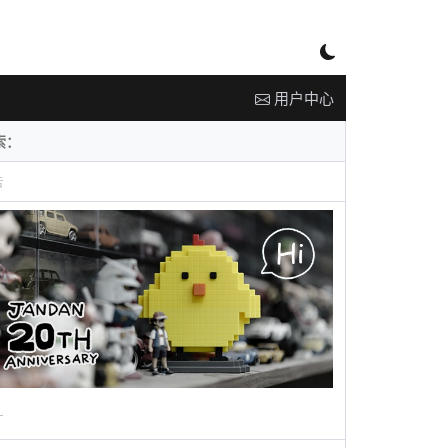
用户中心
告
广