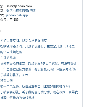
反馈：sein@jandan.com
投稿：
微信小程序煎蛋(扫码)
APP：
jandan.net/app
 公众号：王摸鱼
塘
 如何扩大交友圈，找到合适的女朋友
*
有啥搞钱的路子吗，开源节流都行，主要是开源，刑法里的咱不做
 我的个人戒烟经历
女主播的热恋
*
想请教有经验的蛋友，想给媳妇7夕买个跳蛋，有没有性价比高的推荐
 近一年总感觉记忆力很差，有没有蛋友有什么解决办法的？
侄子被骗彩礼了，30w
有没有大佬
 想换一个电饭煲，各位蛋友有自用比较好用的推荐吗？
 侄子被索要彩礼，听了我的意见后分手，现在表姐一家骂我
 求推荐个百元内的有线鼠标