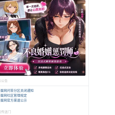
务公告
煎蛋网问答分区关闭通知
煎蛋网社区管理规定
煎蛋网官方渠道公示
蛋传送门