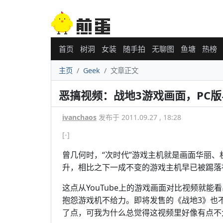
首页
树洞
女装
随手拍
无聊图
鱼塘
热榜
主页
Geek
文章正文
恶搞视频：战地3游戏画面，PC版与
ivanchaos
发布于 2011.09.27 , 18:28
[-]
曾几何时，“次时代”游戏主机就是画面华丽
升，相比之下一成不变的游戏主机早已被踢落
这点从YouTube上的游戏画面对比视频就
抱怨游戏机不给力。即将发售的《战地3》也不
了点，可我为什么总觉得这视频里好像有点不