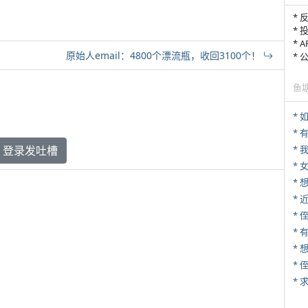
* 
* 
* 
原始人email：4800个漂流瓶，收回3100个！
*
鱼
*
登录发吐槽
*
* 
*
* 
* 
*
*
*