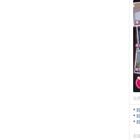
站
*
*
*
煎