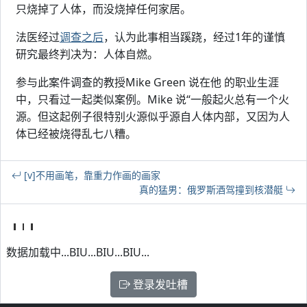
只烧掉了人体，而没烧掉任何家居。
法医经过
调查之后
，认为此事相当蹊跷，经过1年的谨慎
研究最终判决为：人体自燃。
参与此案件调查的教授Mike Green 说在他 的职业生涯
中，只看过一起类似案例。Mike 说“一般起火总有一个火
源。但这起例子很特别火源似乎源自人体内部，又因为人
体已经被烧得乱七八糟。
[v]不用画笔，靠重力作画的画家
真的猛男：俄罗斯酒驾撞到核潜艇
数据加载中...BIU...BIU...BIU...
登录发吐槽