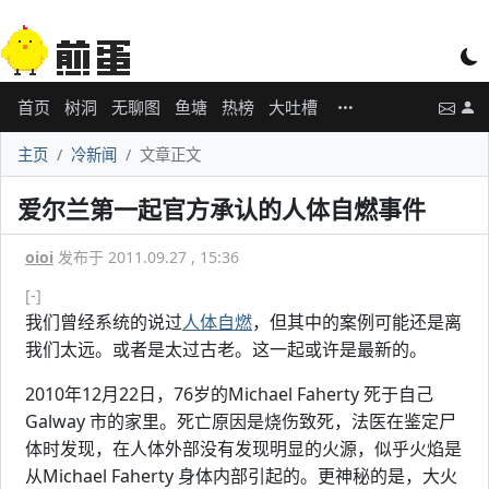
首页
树洞
无聊图
鱼塘
热榜
大吐槽
主页
冷新闻
文章正文
爱尔兰第一起官方承认的人体自燃事件
oioi
发布于 2011.09.27 , 15:36
[-]
我们曾经系统的说过
人体自燃
，但其中的案例可能还是离
我们太远。或者是太过古老。这一起或许是最新的。
2010年12月22日，76岁的Michael Faherty 死于自己
Galway 市的家里。死亡原因是烧伤致死，法医在鉴定尸
体时发现，在人体外部没有发现明显的火源，似乎火焰是
从Michael Faherty 身体内部引起的。更神秘的是，大火