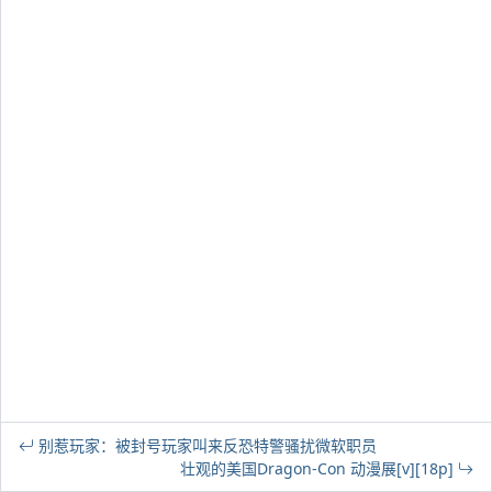
别惹玩家：被封号玩家叫来反恐特警骚扰微软职员
壮观的美国Dragon-Con 动漫展[v][18p]