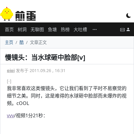
首页
树洞
无聊图
鱼塘
热榜
大吐槽
主页
酷
文章正文
慢镜头：当水球砸中脸部[v]
oioi
发布于 2011.09.26 , 16:31
[-]
我非常喜欢这类慢镜头，它让我们看到了平时不易察觉的
细节之美。同时，这是难得的水球砸中脸部而未爆炸的视
频。cOOL
vvv
/视频1分21秒：