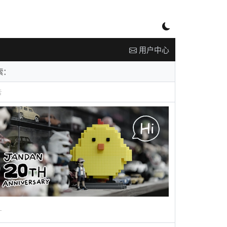
用户中心
告
广