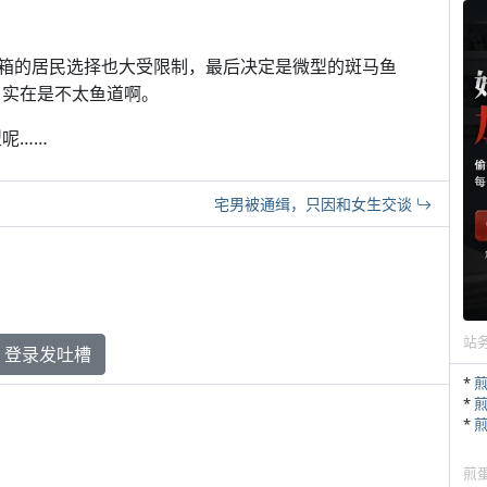
箱的居民选择也大受限制，最后决定是微型的斑马鱼
束，实在是不太鱼道啊。
呢……
宅男被通缉，只因和女生交谈
站
登录发吐槽
*
*
*
煎