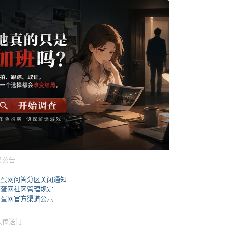
务公告
煎蛋网问答分区关闭通知
煎蛋网社区管理规定
煎蛋网官方渠道公示
蛋传送门