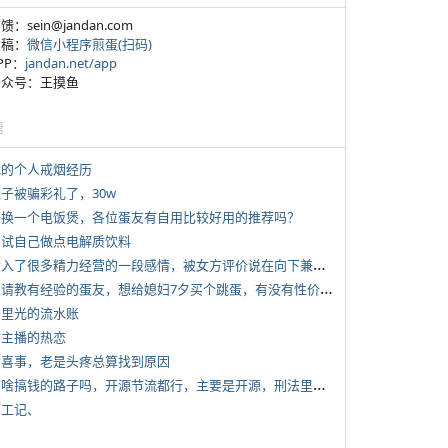
反馈：sein@jandan.com
投稿：
微信小程序煎蛋(扫码)
APP：
jandan.net/app
 公众号：王摸鱼
塘
 我的个人戒烟经历
侄子被骗彩礼了，30w
 想换一个电饭煲，各位蛋友有自用比较好用的推荐吗？
 尝试自己做点电解质饮料
*
投入了很多精力经营的一段感情，被女方评价说在向下兼容我，感觉有点破防
*
想请教有经验的蛋友，想给媳妇7夕买个跳蛋，有没有性价比高的推荐
 千里光的流水账
女主播的热恋
 大喜事，老是头疼总算找到原因
*
有啥搞钱的路子吗，开源节流都行，主要是开源，刑法里的咱不做
打工记、