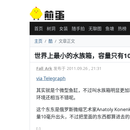
首页
树洞
女装
随手拍
无聊图
鱼塘
热榜
主页
酷
文章正文
世界上最小的水族箱，容量只有1
Fall_Ark
发布于 2011.09.26 , 21:31
via Telegraph
其实就是个微型鱼缸，不过叫水族箱明显更加
环境还相当不错呢。
这个东东是俄罗斯微缩艺术家Anatoly Kone
量10毫升出头，不过把里面的东西都算进去
[-]