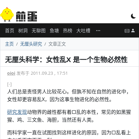
首页
树洞
无聊图
鱼塘
热榜
大吐槽
主页
无厘头研究
文章正文
无厘头科学：女性乱X 是一个生物必然性
oioi
发布于 2011.09.23 , 17:51
[-]
人们总是责怪男人比较花心。但孰不知在自然的进化中，
女性却更容易乱X，因为这事生物进化的必然性。
研究发现
动物界的雌性都有着□乱的本性，常见的如黑猩
猩、鸡、三文鱼、海胆，当然还有人类。
而科学家一直在试图找到这样进化的原因，因为□乱看上