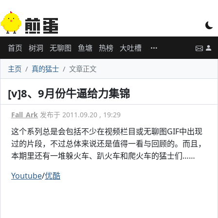
首页
树洞
无聊图
鱼塘
热榜
大吐槽
主页
真的猛士
文章正文
[v]8、9月份牛逼给力集锦
Fall_Ark
发布于 2011.09.20 , 19:29
这个系列总是会包括不少在视频栏目或无聊图GIF中出现
过的片段，不过总体来说还是值得一看与回顾的。而且，
本期里还有一堆躲火车、趴火车和爬火车的猛士们……
Youtube
/
优酷