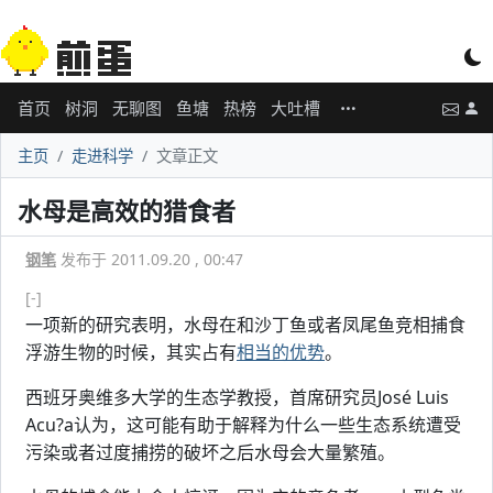
首页
树洞
无聊图
鱼塘
热榜
大吐槽
主页
走进科学
文章正文
水母是高效的猎食者
钢笔
发布于 2011.09.20 , 00:47
[-]
一项新的研究表明，水母在和沙丁鱼或者凤尾鱼竞相捕食
浮游生物的时候，其实占有
相当的优势
。
西班牙奥维多大学的生态学教授，首席研究员José Luis
Acu?a认为，这可能有助于解释为什么一些生态系统遭受
污染或者过度捕捞的破坏之后水母会大量繁殖。