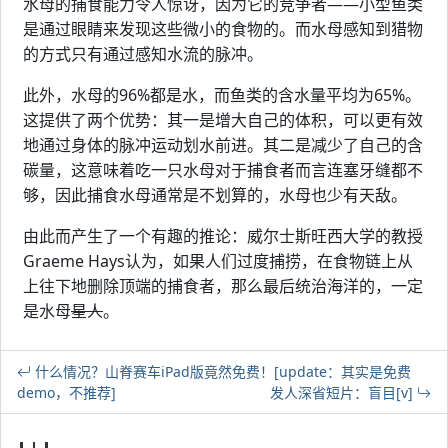
水母的捕食能力令人惊讶，因为它的竞争者——小型鱼类
是通过眼睛来发现这些微小的食物的。而水母感知到猎物
的方式只有通过感知水流的脉冲。
此外，水母的96%都是水，而鱼类的含水量平均为65%。
这提供了两个优势：其一是增大自己的体积，可以更有效
地通过身体的脉冲运动划水前进。其二是减少了自己的含
碳量，这意味着吃一只水母对于捕食者而言连塞牙缝都不
够，因此捕食水母通常是不划算的，水母也少有天敌。
由此而产生了一个有趣的推论：威尔士斯旺西大学的教授
Graeme Hays认为，如果人们过度捕捞，在食物链上从
上往下地删除顶端的捕食者，那么最后统治海洋的，一定
是水母
星人
。
什么情况？山脊赛车iPad版竟然免费！[update：其实是免费
demo，不推荐]
发人深省短片：盲目[v]