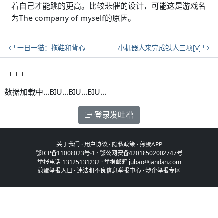
着自己才能跳的更高。比较悲催的设计，可能这是游戏名
为The company of myself的原因。
一日一猫：拖鞋和背心
小机器人来完成铁人三项[v]
数据加载中...BIU...BIU...BIU...
登录发吐槽
关于我们
·
用户协议
·
隐私政策
·
煎蛋APP
鄂ICP备11008023号-1
·
鄂公网安备42018502002747号
举报电话 13125131232 · 举报邮箱 jubao@jandan.com
煎蛋举报入口
·
违法和不良信息举报中心
·
涉企举报专区