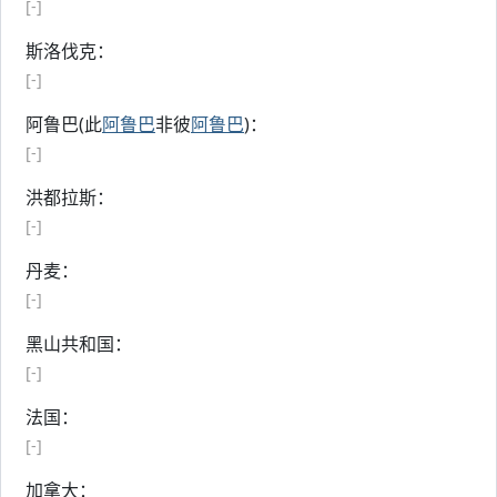
[-]
斯洛伐克：
[-]
阿鲁巴(此
阿鲁巴
非彼
阿鲁巴
)：
[-]
洪都拉斯：
[-]
丹麦：
[-]
黑山共和国：
[-]
法国：
[-]
加拿大：