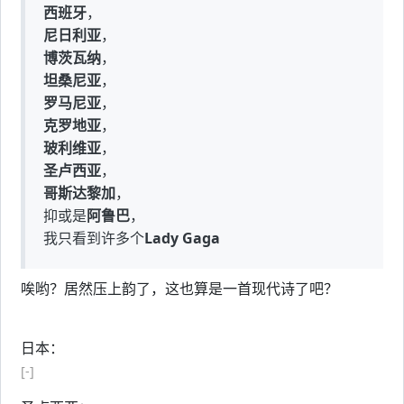
西班牙
，
尼日利亚
，
博茨瓦纳
，
坦桑尼亚
，
罗马尼亚
，
克罗地亚
，
玻利维亚
，
圣卢西亚
，
哥斯达黎加
，
抑或是
阿鲁巴
，
我只看到许多个
Lady Gaga
唉哟？居然压上韵了，这也算是一首现代诗了吧？
日本：
[-]