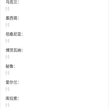
乌克兰：
[-]
墨西哥：
[-]
坦桑尼亚：
[-]
博茨瓦纳：
[-]
秘鲁：
[-]
爱尔兰：
[-]
库拉索：
[-]