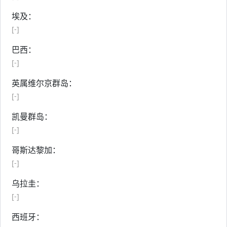
埃及：
[-]
巴西：
[-]
英属维尔京群岛：
[-]
凯曼群岛：
[-]
哥斯达黎加：
[-]
乌拉圭：
[-]
西班牙：