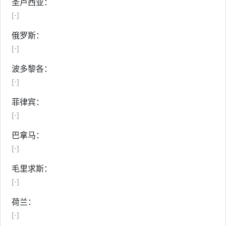
圣卢西亚：
[-]
俄罗斯：
[-]
波多黎各：
[-]
菲律宾：
[-]
巴拿马：
[-]
毛里求斯：
[-]
荷兰：
[-]