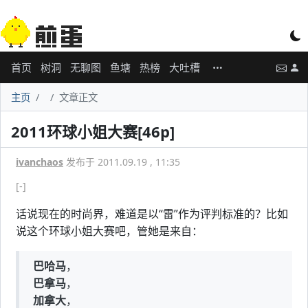
首页
树洞
无聊图
鱼塘
热榜
大吐槽
主页
文章正文
2011环球小姐大赛[46p]
ivanchaos
发布于 2011.09.19 , 11:35
[-]
话说现在的时尚界，难道是以“雷”作为评判标准的？比如
说这个环球小姐大赛吧，管她是来自：
巴哈马
，
巴拿马
，
加拿大
，