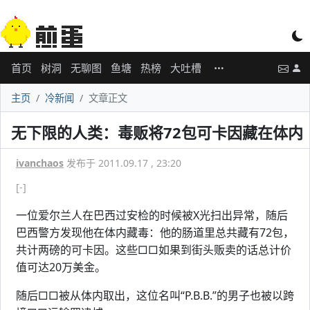
首页
树洞
无聊图
鱼塘
热榜
大吐槽
主页
冷新闻
文章正文
无下限的人类：毒贩将72包可卡因藏在体内
ivanchaos
发布于 2011.09.17 , 23:20
[-]
一位爱尔兰人在巴西过安检的时候被X光扫出异常，随后
巴西警方发现他在体内藏毒：他的肠道里总共藏有72包，
共计两磅的可卡因。这些□□如果到街头贩卖的话总计价
值可达20万美金。
随后□□被从体内取出，这位名叫“P.B.B.”的男子也被以跨