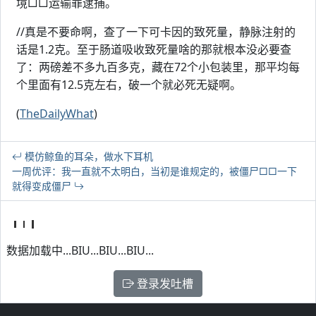
境□□运输罪逮捕。
//真是不要命啊，查了一下可卡因的致死量，静脉注射的
话是1.2克。至于肠道吸收致死量啥的那就根本没必要查
了：两磅差不多九百多克，藏在72个小包装里，那平均每
个里面有12.5克左右，破一个就必死无疑啊。
(
TheDailyWhat
)
模仿鲸鱼的耳朵，做水下耳机
一周优评：我一直就不太明白，当初是谁规定的，被僵尸□□一下
就得变成僵尸
数据加载中...BIU...BIU...BIU...
登录发吐槽