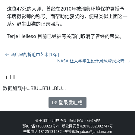
这位47死的大师，曾经在2010年被瑞典环境保护署授予
年度摄影师的称号。而帮助他获奖的，便是类似上面这一
系列野生山猫的记录照片。
Terje Helleso 目前已经被有关部门取消了曾经的荣誉。
酒店里的折毛巾艺术[18p]
NASA 让大学学生设计月球登录火箭
数据加载中...BIU...BIU...BIU...
登录发吐槽
关于我们
·
用户协议
·
隐私政策
·
煎蛋APP
鄂ICP备11008023号-1
·
鄂公网安备42018502002747号
举报电话 13125131232 · 举报邮箱 jubao@jandan.com