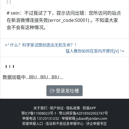
[-]
# sein：不过我试了下，提示访问出错：您所访问的站点
在新浪微博连接失败(error_code:50001) 。不知道大家
会不会有这种情况。
什么？科学家试图创造出无机生命？！
猛人教你如何在室内开摩托[v]
数据加载中...BIU...BIU...BIU...
登录发吐槽
关于我们
·
用户协议
·
隐私政策
·
煎蛋APP
鄂ICP备11008023号-1
·
鄂公网安备42018502002747号
举报电话 13125131232 · 举报邮箱 jubao@jandan.com
煎蛋举报入口
·
违法和不良信息举报中心
·
涉企举报专区