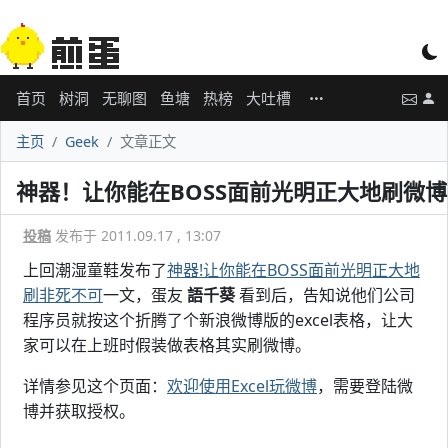
首页
树洞
无聊图
鱼塘
热榜
大吐槽
主页
Geek
文章正文
神器！让你能在BOSS面前光明正大地刷微博
投稿
发布于 2011.09.17 , 13:07
上回潮湿童鞋发布了
神器!让你能在BOSS面前光明正大地
刷非死不可
一文，蛋友
語千葵
看到后，告知说他们公司
程序员就按这个折腾了个新浪微博版的excel表格，让大
家可以在上班时假装做表格其实刷微博。
详情参见这个页面：
欢迎使用Excel玩微博
，需要登陆微
博并获取授权。