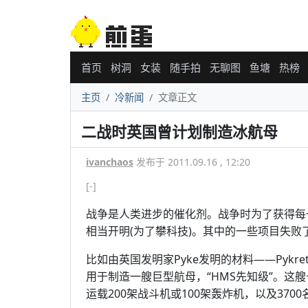
首页
树洞
女装
随手拍
无聊图
鱼塘
热榜
主页
冷新闻
文章正文
二战时英国曾计划制造冰航母
ivanchaos
发布于 2011.09.16 , 12:20
[-]
战争是人类进步的催化剂。战争时为了获得每
相当开明(为了攀科技)。其中的一些项目失
比如由英国发明家Pyke发明的材料——Pykr
用于制造一艘巨型航母，“HMS先知级”。这艘
运载200架战斗机或100架轰炸机，以及37