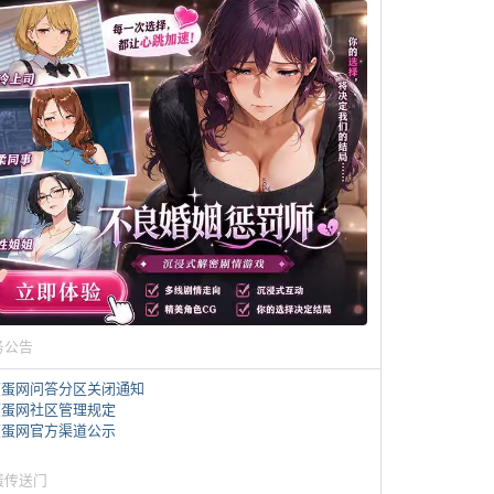
务公告
煎蛋网问答分区关闭通知
煎蛋网社区管理规定
煎蛋网官方渠道公示
蛋传送门