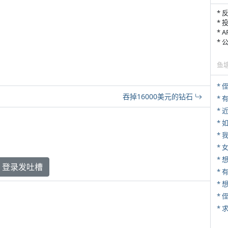
* 
* 
* 
*
鱼
* 
吞掉16000美元的钻石
*
*
*
* 
登录发吐槽
* 
*
*
*