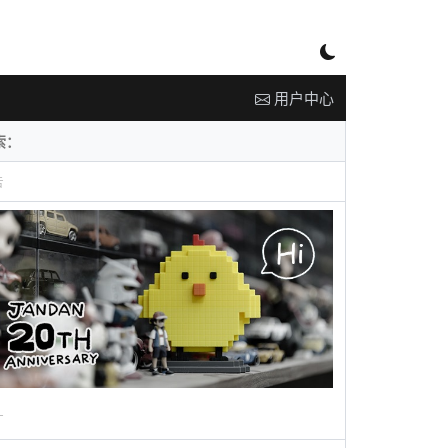
用户中心
告
广