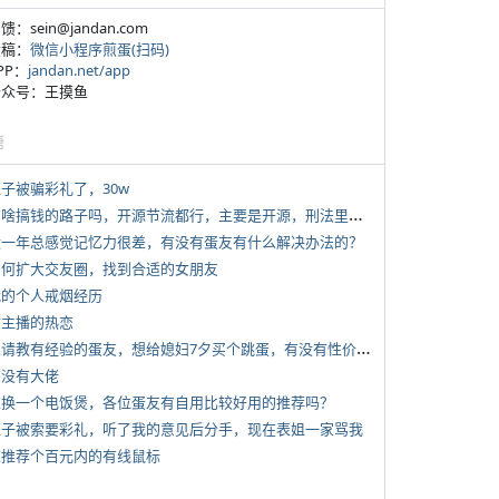
反馈：sein@jandan.com
投稿：
微信小程序煎蛋(扫码)
APP：
jandan.net/app
 公众号：王摸鱼
塘
侄子被骗彩礼了，30w
*
有啥搞钱的路子吗，开源节流都行，主要是开源，刑法里的咱不做
 近一年总感觉记忆力很差，有没有蛋友有什么解决办法的？
 如何扩大交友圈，找到合适的女朋友
 我的个人戒烟经历
女主播的热恋
*
想请教有经验的蛋友，想给媳妇7夕买个跳蛋，有没有性价比高的推荐
有没有大佬
 想换一个电饭煲，各位蛋友有自用比较好用的推荐吗？
 侄子被索要彩礼，听了我的意见后分手，现在表姐一家骂我
 求推荐个百元内的有线鼠标