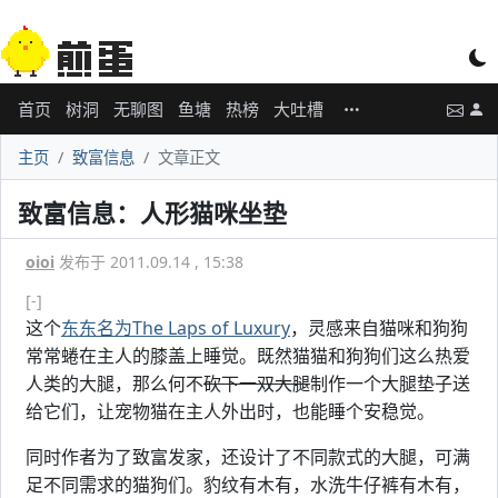
首页
树洞
无聊图
鱼塘
热榜
大吐槽
主页
致富信息
文章正文
致富信息：人形猫咪坐垫
oioi
发布于 2011.09.14 , 15:38
[-]
这个
东东名为The Laps of Luxury
，灵感来自猫咪和狗狗
常常蜷在主人的膝盖上睡觉。既然猫猫和狗狗们这么热爱
人类的大腿，那么何不
砍下一双大腿
制作一个大腿垫子送
给它们，让宠物猫在主人外出时，也能睡个安稳觉。
同时作者为了致富发家，还设计了不同款式的大腿，可满
足不同需求的猫狗们。豹纹有木有，水洗牛仔裤有木有，