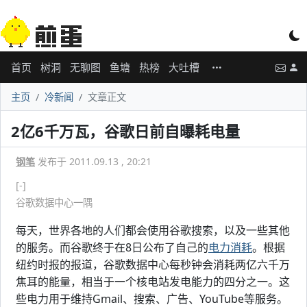
首页
树洞
无聊图
鱼塘
热榜
大吐槽
主页
冷新闻
文章正文
2亿6千万瓦，谷歌日前自曝耗电量
钢笔
发布于 2011.09.13 , 20:21
[-]
谷歌数据中心一隅
每天，世界各地的人们都会使用谷歌搜索，以及一些其他
的服务。而谷歌终于在8日公布了自己的
电力消耗
。根据
纽约时报的报道，谷歌数据中心每秒钟会消耗两亿六千万
焦耳的能量，相当于一个核电站发电能力的四分之一。这
些电力用于维持Gmail、搜索、广告、YouTube等服务。