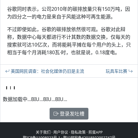
谷歌同时表示，公司2010年的碳排放量只有150万吨，因
为四分之一的电力是来自于风能这种可再生能源。
不过即使如此，谷歌的碳排放依然很可观。谷歌对此辩
称，数据中心每天都进行不计其数的数据交换，仅每天的
搜索就可达10亿次，而将能耗平摊在每个用户的头上，只
相当于每个月消耗180瓦·时，也就是说，0.18度电。
美国网民调查：社会化媒体仍旧是主流
玩具车比赛
数据加载中...BIU...BIU...BIU...
登录发吐槽
关于我们
·
用户协议
·
隐私政策
·
煎蛋APP
鄂ICP备11008023号-1
·
鄂公网安备42018502002747号