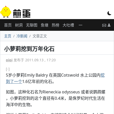
首页
树洞
无聊图
鱼塘
热榜
大吐槽
主页
冷新闻
文章正文
小萝莉挖到万年化石
oioi
发布于 2011.09.13 , 17:20
[-]
5岁小萝莉Emily Baldry 在英国Cotswold 水上公园内
挖
到了一个
1.6亿年前的化石。
如图，这种化石名为Rieneckia odysseus 或者说鹦鹉螺
，小萝莉挖到的这个直径有0.4米，是侏罗纪时代生活在
海洋中的生物。