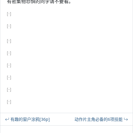
有密集物恐惧的同学请不要看。
[-]
[-]
[-]
[-]
[-]
[-]
[-]
[-]
有趣的窗户涂鸦[36p]
动作片主角必备的6项技能