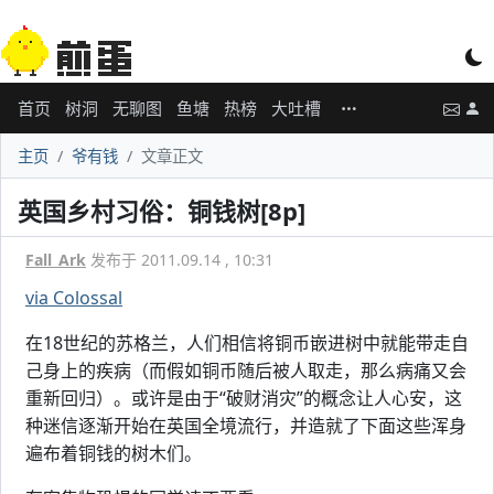
首页
树洞
无聊图
鱼塘
热榜
大吐槽
主页
爷有钱
文章正文
英国乡村习俗：铜钱树[8p]
Fall_Ark
发布于 2011.09.14 , 10:31
via Colossal
在18世纪的苏格兰，人们相信将铜币嵌进树中就能带走自
己身上的疾病（而假如铜币随后被人取走，那么病痛又会
重新回归）。或许是由于“破财消灾”的概念让人心安，这
种迷信逐渐开始在英国全境流行，并造就了下面这些浑身
遍布着铜钱的树木们。