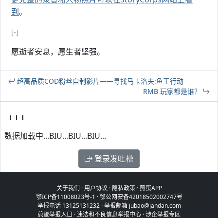
到
。
[-]
愿逝者安息，愿生者坚强。
超高品质COD粉丝自制影片——寻找马卡洛夫:鱼王行动
RMB 玩家都是谁？
数据加载中...BIU...BIU...BIU...
登录发吐槽
关于我们
·
用户协议
·
隐私政策
·
煎蛋APP
鄂ICP备11008023号-1
·
鄂公网安备42018502002747号
举报电话 13125131232 · 举报邮箱 jubao@jandan.com
煎蛋举报入口
·
违法和不良信息举报中心
·
涉企举报专区