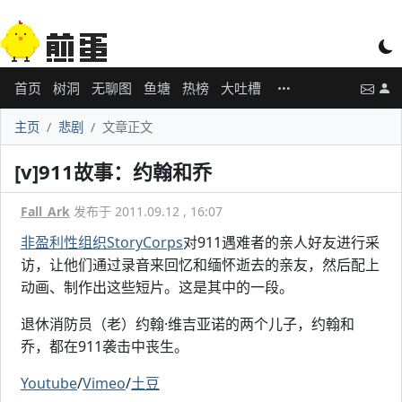
首页
树洞
无聊图
鱼塘
热榜
大吐槽
主页
悲剧
文章正文
[v]911故事：约翰和乔
Fall_Ark
发布于 2011.09.12 , 16:07
非盈利性组织StoryCorps
对911遇难者的亲人好友进行采
访，让他们通过录音来回忆和缅怀逝去的亲友，然后配上
动画、制作出这些短片。这是其中的一段。
退休消防员（老）约翰·维吉亚诺的两个儿子，约翰和
乔，都在911袭击中丧生。
Youtube
/
Vimeo
/
土豆