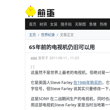
首页
树洞
女装
随手拍
无聊图
鱼塘
热榜
主页
世界纪录
文章正文
65年前的电视机仍旧可以用
oioi
发布于 2011.09.11 , 11:23
[-]
这虽然不是世界上最老的电视机，但绝对是一
它是英国人Steve Farley
在1946年购买的
，它
字信号，但Steve Farley 说其实只要
这是SONY 在二战期间生产的电视机，同时
用这部电视机Steve Farley 家是当时当地