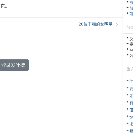
*
买它。
*
*
20位丰胸的女明星
煎
* 
* 
* 
*
登录发吐槽
鱼
*
*
*
* 
* 
*