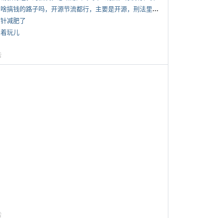
*
有啥搞钱的路子吗，开源节流都行，主要是开源，刑法里的咱不做
打针减肥了
写着玩儿
告
告