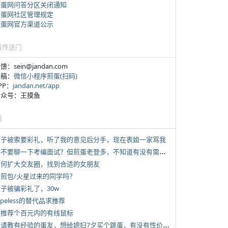
煎蛋网问答分区关闭通知
煎蛋网社区管理规定
煎蛋网官方渠道公示
蛋传送门
反馈：sein@jandan.com
投稿：
微信小程序煎蛋(扫码)
APP：
jandan.net/app
 公众号：王摸鱼
塘
 侄子被索要彩礼，听了我的意见后分手，现在表姐一家骂我
*
要不要聊一下考编面试？但煎蛋老登多，不知道有没有需要的蛋友。
 如何扩大交友圈，找到合适的女朋友
 有煎包/火星过来的同学吗？
侄子被骗彩礼了，30w
typeless的替代品求推荐
 求推荐个百元内的有线鼠标
*
想请教有经验的蛋友，想给媳妇7夕买个跳蛋，有没有性价比高的推荐