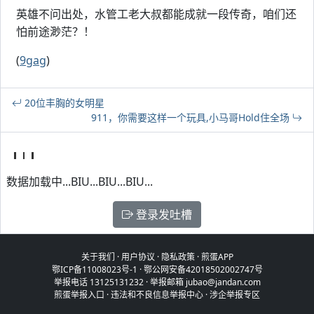
英雄不问出处，水管工老大叔都能成就一段传奇，咱们还
怕前途渺茫？！
(
9gag
)
20位丰胸的女明星
911，你需要这样一个玩具,小马哥Hold住全场
数据加载中...BIU...BIU...BIU...
登录发吐槽
关于我们
·
用户协议
·
隐私政策
·
煎蛋APP
鄂ICP备11008023号-1
·
鄂公网安备42018502002747号
举报电话 13125131232 · 举报邮箱 jubao@jandan.com
煎蛋举报入口
·
违法和不良信息举报中心
·
涉企举报专区