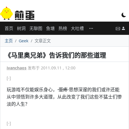
首页
树洞
无聊图
鱼塘
热榜
大吐槽
主页
Geek
文章正文
《马里奥兄弟》告诉我们的那些道理
ivanchaos
发布于 2011.09.11 , 12:00
[-]
玩游戏不仅能娱乐身心，
蛋疼
思想深邃的我们或许还能
从中领悟到许多大道理，从此改变了我们这些不猛士们惨
淡的人生？
[-]