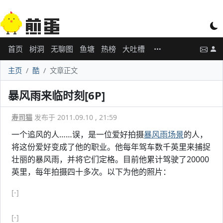
首页
树洞
无聊图
鱼塘
热榜
大吐槽
主页
酷
文章正文
暴风雨来临时刻[6P]
寿司猫
发布于 2011.09.10 , 21:59
一个追风的人……误，是一位爱好拍摄
暴风雨场景
的人，
将这份爱好变成了他的职业。他每年驾车数千英里来捕捉
壮丽的暴风雨，并将它们定格。目前他累计驾驶了20000
英里，每年拍摄四十多次。以下为他的照片：
[-]
[-]