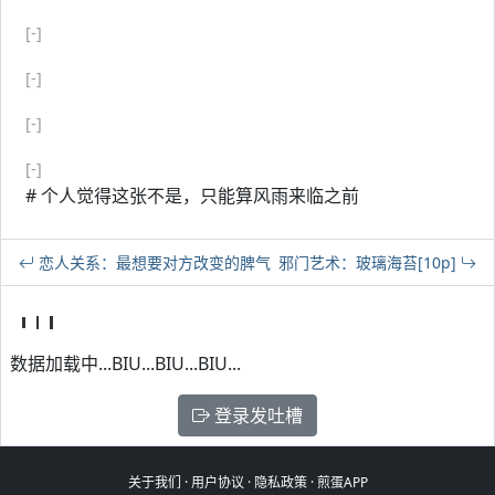
[-]
[-]
[-]
[-]
# 个人觉得这张不是，只能算风雨来临之前
恋人关系：最想要对方改变的脾气
邪门艺术：玻璃海苔[10p]
数据加载中...BIU...BIU...BIU...
登录发吐槽
关于我们
·
用户协议
·
隐私政策
·
煎蛋APP