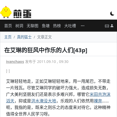
首页
树洞
无聊图
鱼塘
热榜
大吐槽
主页
真的猛士
文章正文
在艾琳的狂风中作乐的人们[43p]
ivanchaos
发布于 2011.09.10 , 09:30
[-]
艾琳轻轻地走，正如艾琳轻轻地来，甩一甩尾巴，不带走
一片残瓦。尽管艾琳同学的破坏力强大，造成损失无数，
广大美利坚朋友们还是表示多难兴邦，哪管它
米田共泡沫
滔天
，抑或是
洪水淹没大地
，乐观的人们依然用
裸奔
……
呃，我指的是，既来之则乐之的态度来对待它。这种精神
值得全世界人民学习呀。