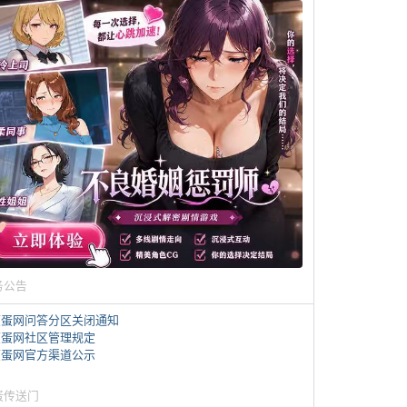
务公告
煎蛋网问答分区关闭通知
煎蛋网社区管理规定
煎蛋网官方渠道公示
蛋传送门