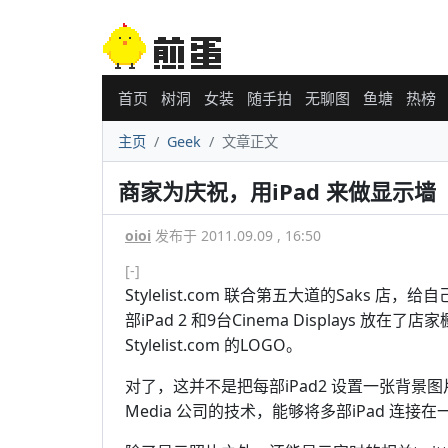
首页
树洞
女装
随手拍
无聊图
鱼塘
热榜
主页
Geek
文章正文
商家为庆祝，用iPad 来做显示墙
oioi
发布于 2011.09.09 , 16:50
[-]
Stylelist.com 联合第五大道的Saks
部iPad 2 和9台Cinema Displays 放在了
Stylelist.com 的LOGO。
对了，这并不是把每部iPad2 设置一张背景图
Media 公司的技术，能够将多部iPad 