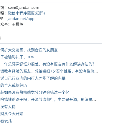
反馈：sein@jandan.com
投稿：
微信小程序煎蛋(扫码)
APP：
jandan.net/app
 公众号：王摸鱼
塘
 如何扩大交友圈，找到合适的女朋友
侄子被骗彩礼了，30w
 近一年总感觉记忆力很差，有没有蛋友有什么解决办法的？
*
想请教有经验的蛋友，想给媳妇7夕买个跳蛋，有没有性价比高的推荐
 说说自己行业内的内行人才能了解的内幕
 我的个人戒烟经历
 女装如果没有热榜感觉分分钟会错过一个亿
*
有啥搞钱的路子吗，开源节流都行，主要是开源，刑法里的咱不做
有没有大佬
 发财从今天开始
写着玩儿