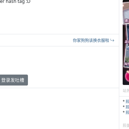
ash tag :D
你家狗狗该换衣服啦
登录发吐槽
站
*
*
*
煎