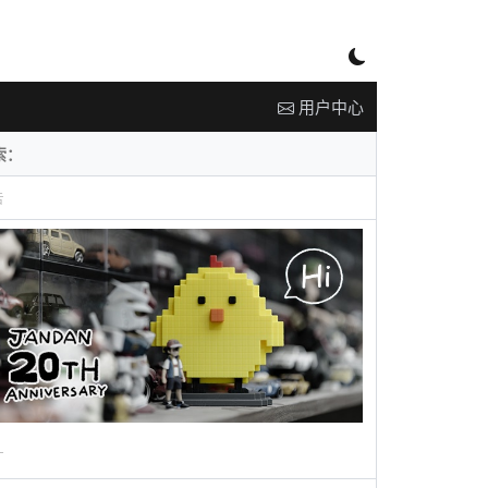
用户中心
告
广