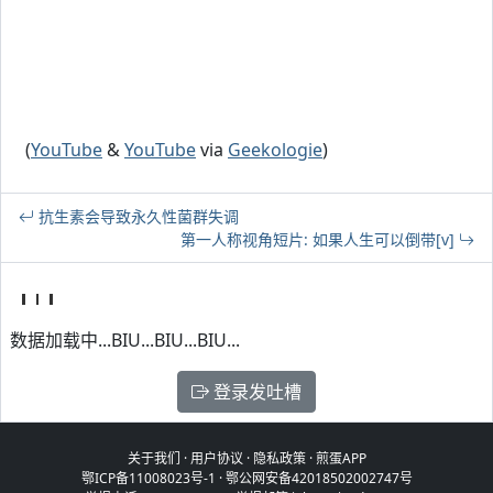
(
YouTube
&
YouTube
via
Geekologie
)
抗生素会导致永久性菌群失调
第一人称视角短片: 如果人生可以倒带[v]
数据加载中...BIU...BIU...BIU...
登录发吐槽
关于我们
·
用户协议
·
隐私政策
·
煎蛋APP
鄂ICP备11008023号-1
·
鄂公网安备42018502002747号