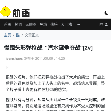
首页
树洞
无聊图
鱼塘
热榜
大吐槽
主页
酷
文章正文
慢镜头彩弹枪战: “汽水罐争夺战”[2v]
ivanchaos
发布于 2011.09.09 , 14:20
[-]
很酷的短片，他们把彩弹枪战拍出了大片的感觉，再加上
后期的调色以及加上了人头上的名字、战场信息界面，整
个片子看上去更有种在打CS的感觉。
视频只有两分钟，却是从头到尾一个长镜头一气呵成，难
度非常高，特别是这场景里还有只狗作为不受人控制的因