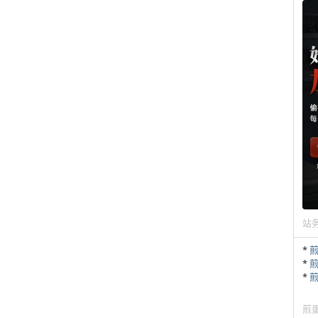
站
*
*
*
煎