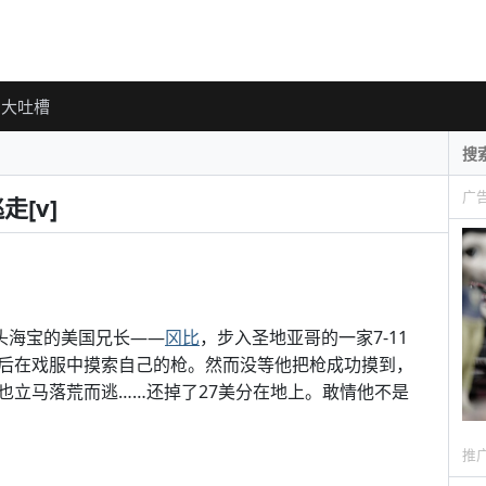
大吐槽
广
[v]
头海宝的美国兄长——
冈比
，步入圣地亚哥的一家7-11
后在戏服中摸索自己的枪。然而没等他把枪成功摸到，
也立马落荒而逃……还掉了27美分在地上。敢情他不是
推