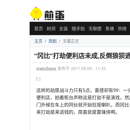
首页
树洞
女装
随手拍
无聊图
鱼塘
热榜
主页
悲剧
文章正文
“冈比”打劫便利店未成,反倒狼狈逃走
ivanchaos
发布于 2011.09.09 , 11:35
[-]
这样的劫匪战斗力只有5点，喜感却有99：一
便利店，拍着柜台声称这是打劫不是演戏，然
门外候在车上的同伙就开始狂按喇叭，而冈比
来打劫是来送钱的，简直就是雷锋侠啊。