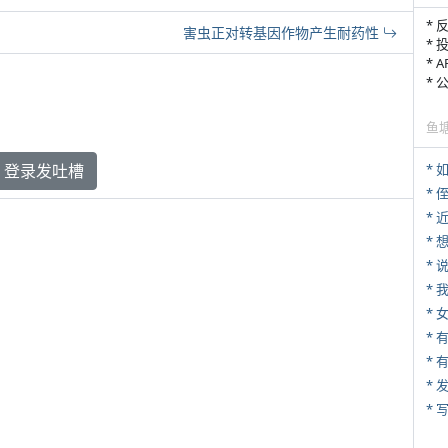
* 
害虫正对转基因作物产生耐药性
* 
* 
*
鱼
登录发吐槽
*
* 
*
*
*
*
* 
*
* 