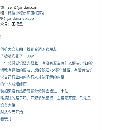
反馈：sein@jandan.com
投稿：
微信小程序煎蛋(扫码)
APP：
jandan.net/app
 公众号：王摸鱼
塘
 如何扩大交友圈，找到合适的女朋友
侄子被骗彩礼了，30w
 近一年总感觉记忆力很差，有没有蛋友有什么解决办法的？
*
想请教有经验的蛋友，想给媳妇7夕买个跳蛋，有没有性价比高的推荐
 说说自己行业内的内行人才能了解的内幕
 我的个人戒烟经历
 女装如果没有热榜感觉分分钟会错过一个亿
*
有啥搞钱的路子吗，开源节流都行，主要是开源，刑法里的咱不做
有没有大佬
 发财从今天开始
写着玩儿