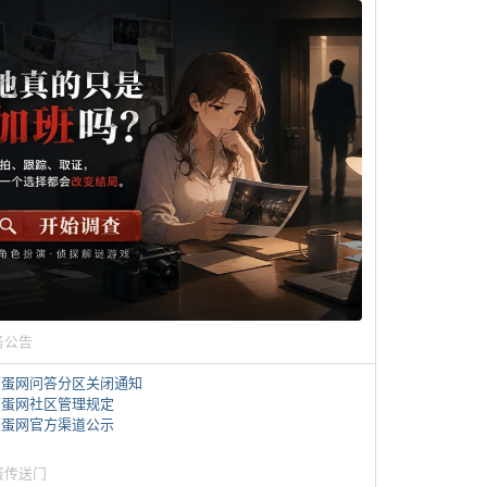
务公告
煎蛋网问答分区关闭通知
煎蛋网社区管理规定
煎蛋网官方渠道公示
蛋传送门