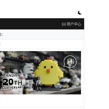
用户中心
告
广