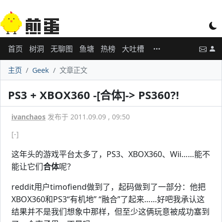
首页
树洞
无聊图
鱼塘
热榜
大吐槽
主页
Geek
文章正文
PS3 + XBOX360 -[合体]-> PS360?!
ivanchaos
发布于 2011.09.09 , 09:50
[-]
这年头的游戏平台太多了，PS3、XBOX360、Wii……能不
能让它们
合体
呢？
reddit用户timofiend做到了，起码做到了一部分：他把
XBOX360和PS3“有机地” “融合”了起来……好吧我承认这
结果并不是我们想象中那样，但至少这俩玩意被成功塞到