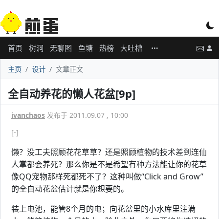
首页
树洞
无聊图
鱼塘
热榜
大吐槽
主页
设计
文章正文
全自动养花的懒人花盆[9p]
ivanchaos
发布于 2011.09.07 , 10:00
[-]
懒？没工夫照顾花花草草？还是照顾植物的技术差到连仙
人掌都会养死？那么你是不是希望有种方法能让你的花草
像QQ宠物那样死都死不了？这种叫做“Click and Grow”
的全自动花盆估计就是你想要的。
装上电池，能管8个月的电；向花盆里的小水库里注满