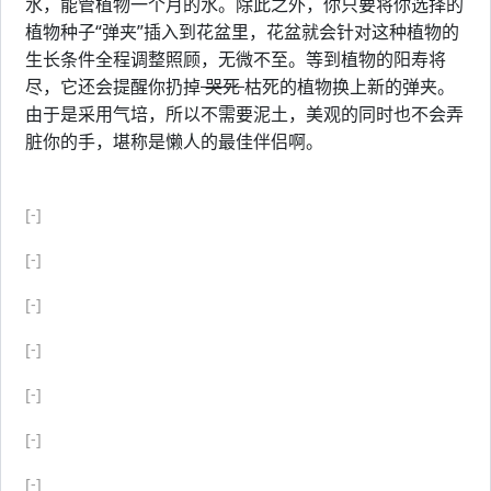
水，能管植物一个月的水。除此之外，你只要将你选择的
植物种子“弹夹”插入到花盆里，花盆就会针对这种植物的
生长条件全程调整照顾，无微不至。等到植物的阳寿将
尽，它还会提醒你扔掉
哭死
枯死的植物换上新的弹夹。
由于是采用气培，所以不需要泥土，美观的同时也不会弄
脏你的手，堪称是懒人的最佳伴侣啊。
[-]
[-]
[-]
[-]
[-]
[-]
[-]