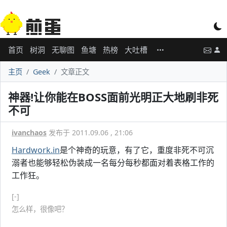
首页
树洞
无聊图
鱼塘
热榜
大吐槽
主页
Geek
文章正文
神器!让你能在BOSS面前光明正大地刷非死
不可
ivanchaos
发布于 2011.09.06 , 21:06
Hardwork.in
是个神奇的玩意，有了它，重度非死不可沉
溺者也能够轻松伪装成一名每分每秒都面对着表格工作的
工作狂。
[-]
怎么样，很像吧？