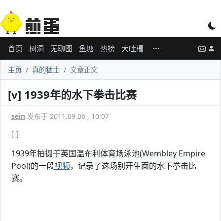
首页
树洞
无聊图
鱼塘
热榜
大吐槽
主页
真的猛士
文章正文
[v] 1939年的水下拳击比赛
sein
发布于 2011.09.06 , 10:07
[-]
1939年拍摄于英国温布利体育场泳池(Wembley Empire
Pool)的一段
视频
，记录了这场别开生面的水下拳击比
赛。