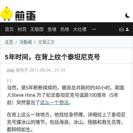
首页
树洞
无聊图
鱼塘
热榜
大吐槽
主页
冷新闻
文章正文
5年时间，在背上纹个泰坦尼克号
oioi
发布于 2011.09.04 , 21:14
[-]
当然，是5年断断续续的，据说总共耗时约40小时。英国
人Steve Hine 为了纪念泰坦尼克号诞辰100周年（5年
前）突然冒出了
这么一个想法
。
在背上这么一块地方，他找纹身师傅，详细纹上了泰坦尼
克号撞冰山的情节，包括海浪、冰山、残骸和救生员等，
都栩栩如生。