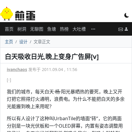
首页
树洞
无聊图
鱼塘
热榜
大吐槽
主页
设计
文章正文
白天吸收日光,晚上变身广告屏[v]
ivanchaos
发布于 2011.09.04 , 11:56
[-]
我们的城市，每天白天
杨
阳光暴晒热的要死，晚上又开
灯把它照得灯火通明，浪费电。为什么不能把白天的多余
光能搬到晚上来用呢？
所以有人设计了这种叫UrbanTile的墙面“砖”，它的两面
分别是一块光伏板和一个OLED屏幕，内置有姿态调整用